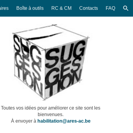
ires
Boîte à outils
RC & CM
Contacts
FAQ
ion
Toutes vos idées pour améliorer ce site sont les
bienvenues.
À envoyer à
habilitation
@ares-ac.be