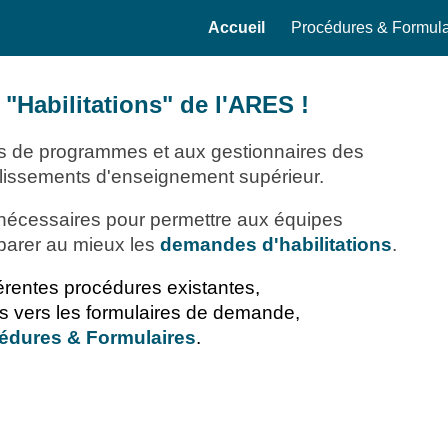
Accueil
Procédures & Formula
ip to main content
Skip to navigat
"Habilitations" de l'ARES !
es de programmes et aux gestionnaires des
ablissements d'enseignement supérieur.
ns nécessaires pour permettre aux équipes
parer au mieux les
demandes d'habilitations
.
érentes procédures existantes,
ens vers les formulaires de demande,
édures & Formulaires
.